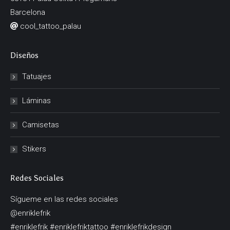
Barcelona
cool_tattoo_palau
Diseños
Tatuajes
Láminas
Camisetas
Stikers
Redes Sociales
Sígueme en las redes sociales
@enriklefrik
#enriklefrik #enriklefriktattoo #enriklefrikdesign