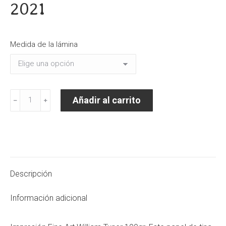
2021
Medida de la lámina
Lámina
Añadir al carrito
﹣
﹢
convención
bcn
2021
cantidad
Descripción
Información adicional