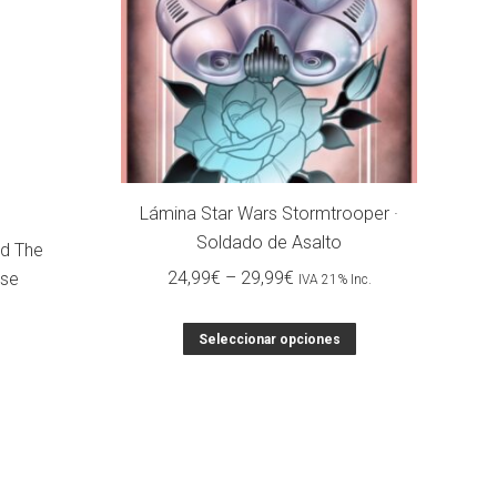
Lámina Star Wars Stormtrooper ·
Soldado de Asalto
d The
24,99
€
–
29,99
€
rse
IVA 21% Inc.
Seleccionar opciones