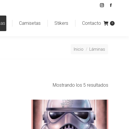
Instagram
Faceboo
page
page
nas
Camisetas
Stikers
Contacto
opens
opens
0
in
in
new
new
Estás aquí:
window
window
Inicio
Láminas
Mostrando los 5 resultados