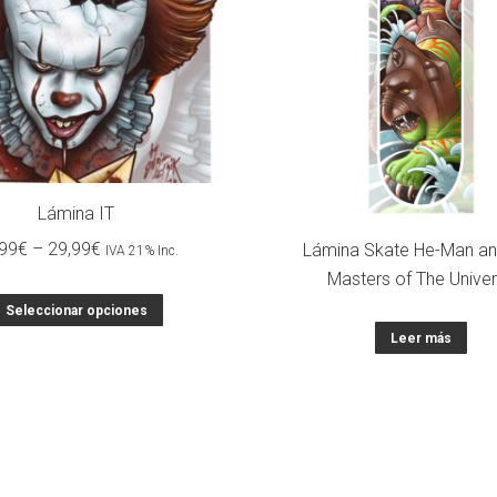
Lámina IT
99
€
–
29,99
€
Lámina Skate He-Man an
IVA 21% Inc.
Masters of The Unive
Seleccionar opciones
Leer más